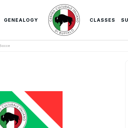
GENEALOGY
CLASSES
S
 Bocce