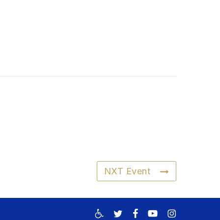
NXT Event
twitter
facebook
youtube
instagram