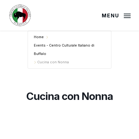
Skip
to
MENU
main
content
Home
Events - Centro Culturale Italiano di
Buffalo
Cucina con Nonna
Cucina con Nonna