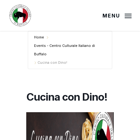
Skip
to
MENU
main
content
Home
Events - Centro Culturale Italiano di
Buffalo
Cucina con Dino!
Cucina con Dino!