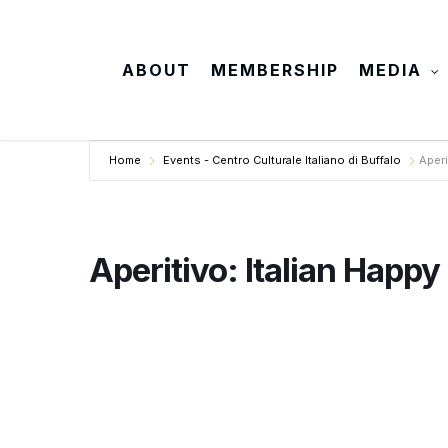
Skip
to
main
ABOUT
MEMBERSHIP
MEDIA
content
Home
Events - Centro Culturale Italiano di Buffalo
Aperi
Aperitivo: Italian Happy